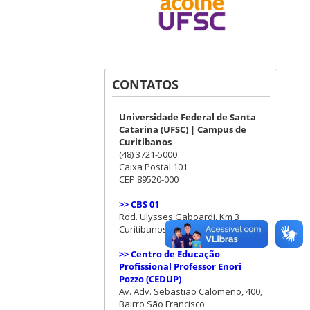
CONTATOS
Universidade Federal de Santa
Catarina (UFSC) | Campus de
Curitibanos
(48) 3721-5000
Caixa Postal 101
CEP 89520-000
>> CBS 01
Rod. Ulysses Gaboardi, Km 3
Curitibanos (SC)
>> Centro de Educação
Profissional Professor Enori
Pozzo (CEDUP)
Av. Adv. Sebastião Calomeno, 400,
Bairro São Francisco