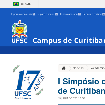
BRASIL
Ir para o conteúdo
1
Ir para o menu
2
Ir para a busca
3
Ir para o rodapé
4
Campus de Curitiba
Notícias
Acadêmic
I Simpósio
de Curitiba
28/10/2025 11:53