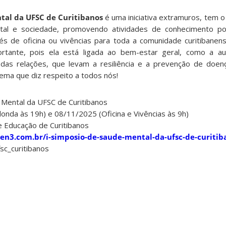
tal da UFSC de Curitibanos
é uma iniciativa extramuros, tem o i
tal e sociedade, promovendo atividades de conhecimento p
s de oficina ou vivências para toda a comunidade curitibanens
rtante, pois ela está ligada ao bem-estar geral, como a au
as relações, que levam a resiliência e a prevenção de doenç
ema que diz respeito a todos nós!
 Mental da UFSC de Curitibanos
nda às 19h) e 08/11/2025 (Oficina e Vivências às 9h)
de Educação de Curitibanos
en3.com.br/i-simposio-de-saude-mental-da-ufsc-de-curiti
c_curitibanos