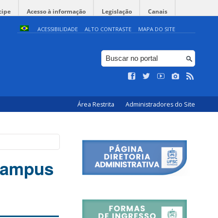
cipe
Acesso à informação
Legislação
Canais
ACESSIBILIDADE
ALTO CONTRASTE
MAPA DO SITE
Área Restrita
Administradores do Site
Campus