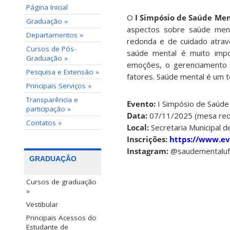
Página Inicial
O
I Simpósio de Saúde Men
Graduação »
aspectos sobre saúde men
Departamentos »
redonda e de cuidado atravé
Cursos de Pós-
saúde mental é muito impo
Graduação »
emoções, o gerenciamento d
Pesquisa e Extensão »
fatores. Saúde mental é um t
Principais Serviços »
Transparência e
Evento:
I Simpósio de Saúde
participação »
Data:
07/11/2025 (mesa redo
Contatos »
Local:
Secretaria Municipal 
Inscrições:
https://www.ev
Instagram:
@saudementalufs
GRADUAÇÃO
Cursos de graduação
»
Vestibular
Principais Acessos do
Estudante de