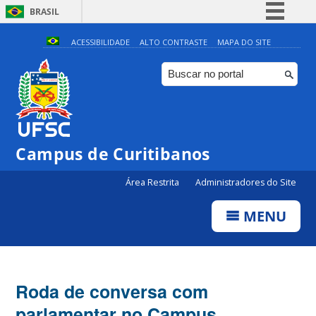
BRASIL
Simplifique!
ACESSIBILIDADE
ALTO CONTRASTE
MAPA DO SITE
Comunica BR
Participe
Acesso à informação
Legislação
Campus de Curitibanos
Canais
Área Restrita
Administradores do Site
MENU
Roda de conversa com
parlamentar no Campus