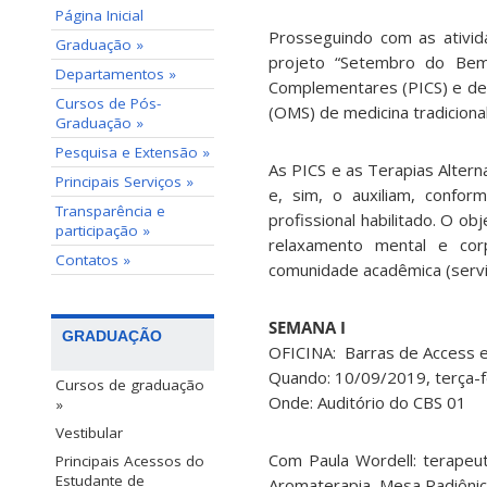
Página Inicial
Prosseguindo com as ativi
Graduação »
projeto “Setembro do Bem-
Departamentos »
Complementares (PICS) e de
Cursos de Pós-
(OMS) de medicina tradiciona
Graduação »
Pesquisa e Extensão »
As PICS e as Terapias Altern
Principais Serviços »
e, sim, o auxiliam, confo
Transparência e
profissional habilitado. O o
participação »
relaxamento mental e cor
Contatos »
comunidade acadêmica (servi
SEMANA I
GRADUAÇÃO
OFICINA: Barras de Access 
Quando: 10/09/2019, terça-f
Cursos de graduação
Onde: Auditório do CBS 01
»
Vestibular
Com Paula Wordell: terapeuta
Principais Acessos do
Estudante de
Aromaterapia, Mesa Radiônic