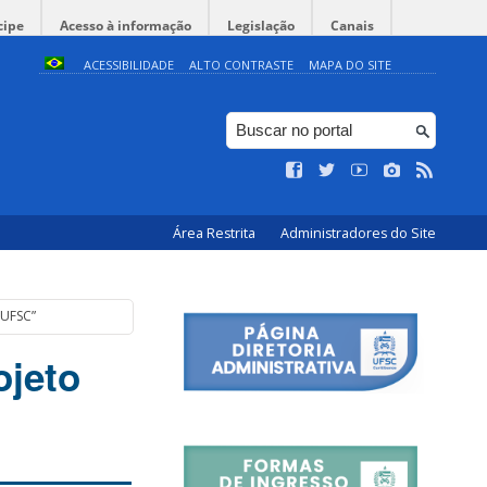
cipe
Acesso à informação
Legislação
Canais
ACESSIBILIDADE
ALTO CONTRASTE
MAPA DO SITE
Área Restrita
Administradores do Site
 UFSC”
ojeto