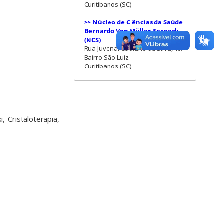
Curitibanos (SC)
>> Núcleo de Ciências da Saúde
Bernardo Von Müller Berneck
(NCS)
Rua Juvenal Caetano da Silva, 40.
Bairro São Luiz
Curitibanos (SC)
 Cristaloterapia,