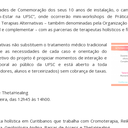
dades de Comemoração dos seus 10 anos de instalação, o ca
Estar na UFSC”, onde ocorrerão mini-workshops de Prática
 Terapias Alternativas – também denominadas pela Organização
l e complementar – com as parcerias de terapeutas holísticos e f
ativas
não substituem o tratamento médico tradicional
rme as necessidades de cada caso e orientação do
bjetivo do projeto é propiciar momentos de interação e
poral ao público da UFSC e está aberto a toda
dores, alunos e terceirizados) sem cobrança de taxas.
e ThetaHealing
eira, das 12h45 às 14h00.
 holística em Curitibanos que trabalha com Cromoterapia, Reiki,
a, Geobiologia Andina, Barras de Access e ThetaHealing.