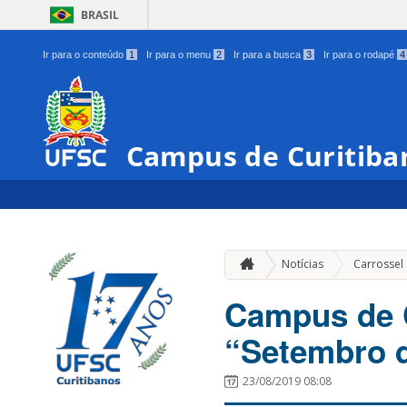
BRASIL
Ir para o conteúdo
1
Ir para o menu
2
Ir para a busca
3
Ir para o rodapé
4
Campus de Curitiba
Notícias
Carrossel
Campus de C
“Setembro 
23/08/2019 08:08