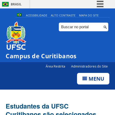
BRASIL
Simplifique!
ACESSIBILIDADE
ALTO CONTRASTE
MAPA DO SITE
Comunica BR
Participe
Acesso à informação
Legislação
Campus de Curitibanos
Canais
Área Restrita
Administradores do Site
MENU
Estudantes da UFSC
Curitibanos são selecionados