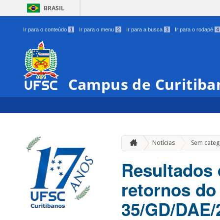
BRASIL
Ir para o conteúdo
1
Ir para o menu
2
Ir para a busca
3
Ir para o rodapé
4
Campus de Curitiba
Notícias
Sem categ
Resultados 
retornos do
35/GD/DAE/