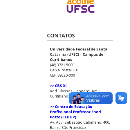
CONTATOS
Universidade Federal de Santa
Catarina (UFSC) | Campus de
Curitibanos
(48) 3721-5000
Caixa Postal 101
CEP 89520-000
>> CBS 01
Rod. Ulysses Gaboardi, Km 3
Curitibanos (SC)
>> Centro de Educação
Profissional Professor Enori
Pozzo (CEDUP)
Av. Adv. Sebastião Calomeno, 400,
Bairro São Francisco