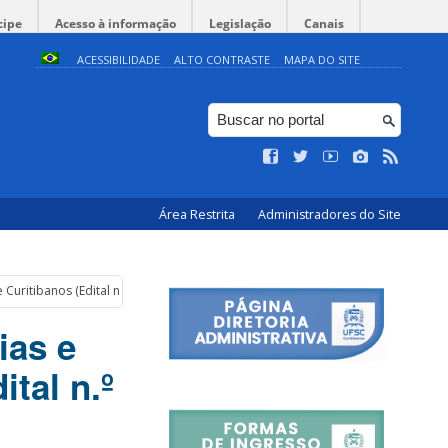
cipe
Acesso à informação
Legislação
Canais
ACESSIBILIDADE
ALTO CONTRASTE
MAPA DO SITE
Área Restrita
Administradores do Site
Curitibanos (Edital n.º 35/GD/DAE/2017)
ias e
tal n.º